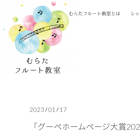
むらたフルート教室とは
レッ
2023
01
17
/
/
「グーペホームページ大賞20