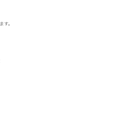
ます。
！