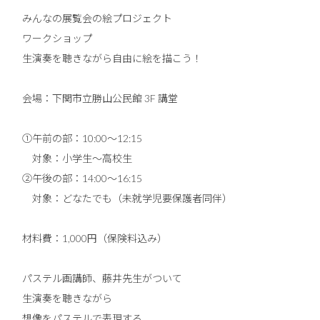
みんなの展覧会の絵プロジェクト
ワークショップ
生演奏を聴きながら自由に絵を描こう！
会場：下関市立勝山公民館 3F 講堂
①午前の部：10:00〜12:15
対象：小学生〜高校生
②午後の部：14:00〜16:15
対象：どなたでも（未就学児要保護者同伴）
材料費：1,000円（保険料込み）
パステル画講師、藤井先生がついて
生演奏を聴きながら
想像をパステルで表現する