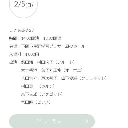
2/5
(日)
しきあふさ23
時間：14:00開演、13:30開場
会場：下関市生涯学習プラザ 風のホール
入場料：1,000円
出演：飯田渚、村田絢子（フルート）
木本香澄、弟子丸正伸（オーボエ）
吉田浩介、戸次智子、山下優輝（クラリネット）
村田真一（ホルン）
森下文雄（ファゴット）
宮田瞳（ピアノ）
詳しく見る